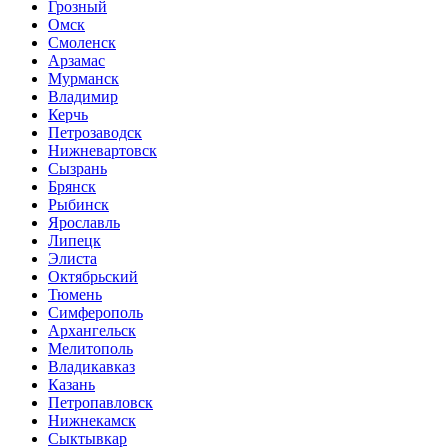
Грозный
Омск
Смоленск
Арзамас
Мурманск
Владимир
Керчь
Петрозаводск
Нижневартовск
Сызрань
Брянск
Рыбинск
Ярославль
Липецк
Элиста
Октябрьский
Тюмень
Симферополь
Архангельск
Мелитополь
Владикавказ
Казань
Петропавловск
Нижнекамск
Сыктывкар