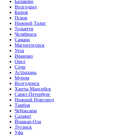
Балаково
Волгодрад
Киров
Псков
Нижний Талиг
Тольятти
Челябинск
Самара
Магнитогорск
Ухта
Иваново
Орел
Сочи
Астрахань
Муром
Волгодонск
Ханты Мансийск
Санкт-Петербург
Нижний Новгород
Тамбов
Чебоксары
Салават
Йошкар-Ола
Луганск
Уфа